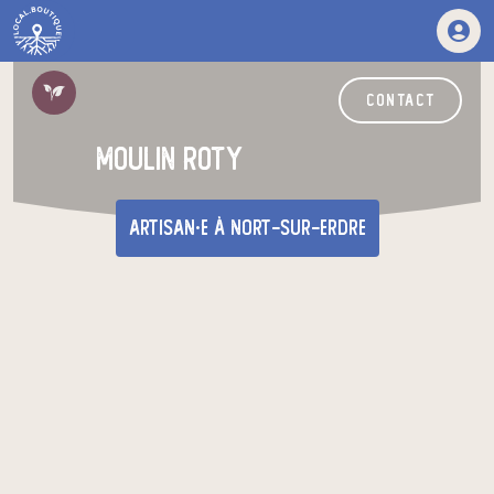
contact
moulin roty
artisan·e
à Nort-sur-Erdre