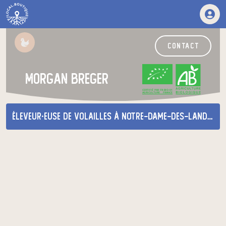
contact
morgan breger
CERTIFIÉ PAR FR-BIO-01
AGRICULTURE FRANCE
éleveur·euse de volailles
à Notre-Dame-des-Landes