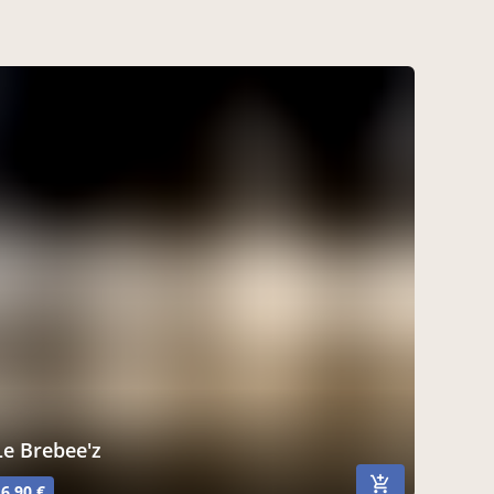
Le Brebee'z
6,90 €