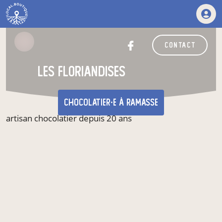
contact
les floriandises
chocolatier·e
à Ramasse
artisan chocolatier depuis 20 ans