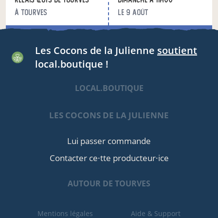
à Tourves
le 9 août
acheter ici
Les Cocons de la Julienne
soutient
local.boutique !
Relais de puyloubier
mercredi à 13h00
à Puyloubier
le 12 août
LOCAL.BOUTIQUE
acheter ici
LES COCONS DE LA JULIENNE
Relais de Pourrières
mercredi à 13h45
à Pourrières
le 12 août
Lui passer commande
Contacter ce·tte producteur·ice
acheter ici
AUTOUR DE TOURVES
Mentions légales
Aide & Support