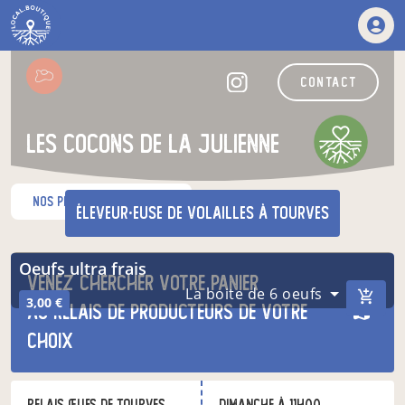
contact
Les Cocons de la Julienne
nos produits du moment
éleveur·euse de volailles
à Tourves
Oeufs ultra frais
Venez chercher votre panier
La boite de 6 oeufs
3,00 €
au relais de producteurs de votre
choix
Relais œufs de Tourves
dimanche à 11h00