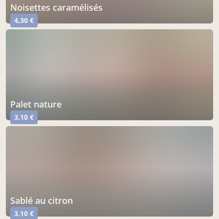
noisettes caramélisés
4,30 €
palet nature
3,10 €
sablé au citron
3,10 €