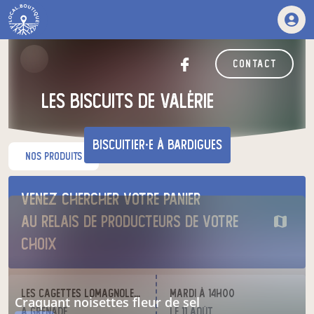
contact
les biscuits de Valérie
biscuitier·e
à Bardigues
nos produits
Venez chercher votre panier
au relais de producteurs de votre
choix
Les cagettes Lomagnoles / Animalia Family
mardi à 14h00
craquant noisettes fleur de sel
à Grenade
le 11 août