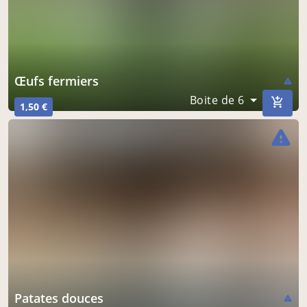
œufs fermiers
warning
Boite de 6
1,50 €
warning
patates douces
warning