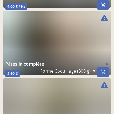
4,00 € / kg
warning
pâtes la complète
warning
Forme Coquillage (300 g)
2,90 €
warning