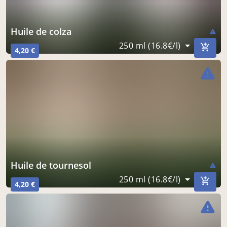
huile de colza
warning
250 ml (16.8€/l)
4,20 €
warning
huile de tournesol
warning
250 ml (16.8€/l)
4,20 €
warning