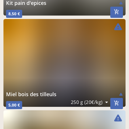
kit pain d'epices
warning
8,50 €
warning
miel bois des tilleuls
warning
250 g (20€/kg)
5,00 €
warning