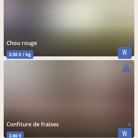
chou rouge
warning
2,50 € / kg
warning
confiture de fraises
warning
2,80 €