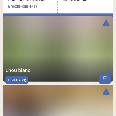
nos produits du moment
nos autres produits
à Vexin-sur-Epte
acheter ici
warning
chou blanc
warning
1,50 € / kg
warning