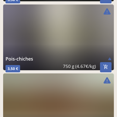
warning
pois-chiches
warning
750 g (4.67€/kg)
3,50 €
warning