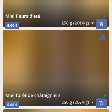
miel fleurs d'eté
warning
250 g (20€/kg)
5,00 €
warning
miel forêt de châtaigniers
warning
250 g (20€/kg)
5,00 €