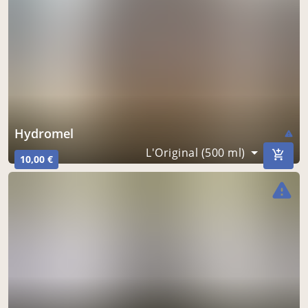
hydromel
warning
L'Original (500 ml)
10,00 €
warning