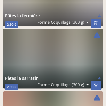
pâtes la fermière
warning
Forme Coquillage (300 g)
2,90 €
warning
pâtes la sarrasin
warning
Forme Coquillage (300 g)
2,90 €
warning