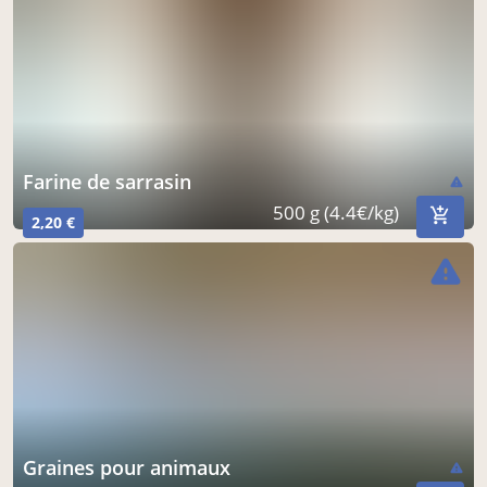
farine de sarrasin
warning
500 g (4.4€/kg)
2,20 €
warning
graines pour animaux
warning