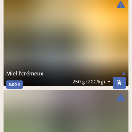
warning
miel l'crémeux
warning
250 g (20€/kg)
5,00 €
warning