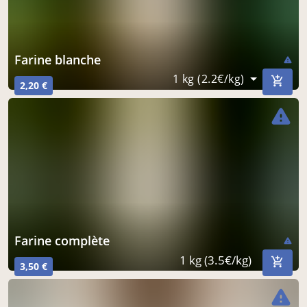
farine blanche
warning
1 kg (2.2€/kg)
2,20 €
warning
farine complète
warning
1 kg (3.5€/kg)
3,50 €
warning