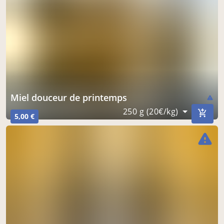
miel douceur de printemps
warning
250 g (20€/kg)
5,00 €
warning