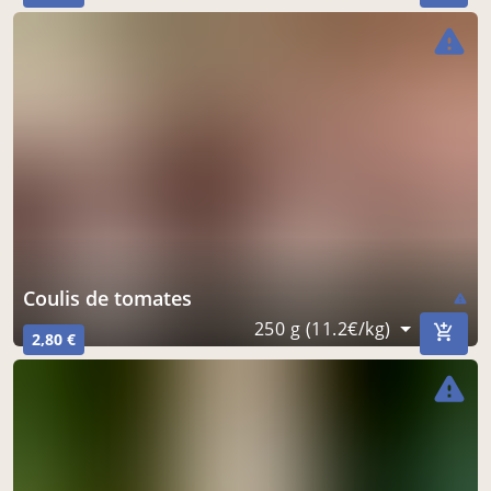
warning
coulis de tomates
warning
250 g (11.2€/kg)
2,80 €
warning