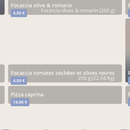
focaccia olive & romarin
Focaccia olives & romarin (200 g)
4,50 €
focaccia tomates séchées et olives noires
200 g (22.5€/kg)
4,50 €
pizza caprina
14,00 €