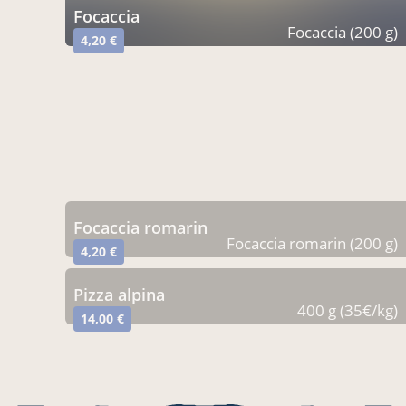
focaccia
Focaccia (200 g)
4,20 €
focaccia romarin
Focaccia romarin (200 g)
4,20 €
pizza alpina
400 g (35€/kg)
14,00 €