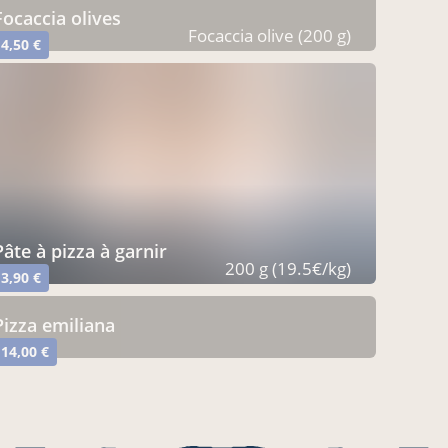
focaccia olives
Focaccia olive (200 g)
4,50 €
pâte à pizza à garnir
200 g (19.5€/kg)
3,90 €
pizza emiliana
14,00 €