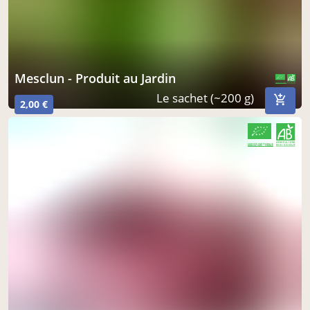
mesclun - Produit au Jardin
CERTIFIÉ PAR FR-BIO-10
AGRICULTURE FRANCE
Le sachet (~200 g)
2,00 €
CERTIFIÉ PAR FR-BIO-10
AGRICULTURE FRANCE