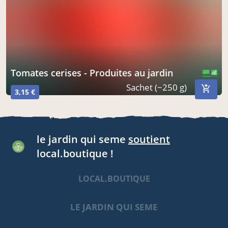
Tomates cerises - Produites au jardin
CERTIFIÉ PAR FR-BIO-10
AGRICULTURE FRANCE
Sachet (~250 g)
3,15 €
le jardin qui seme
soutient
local.boutique !
LOCAL.BOUTIQUE
LE JARDIN QUI SEME