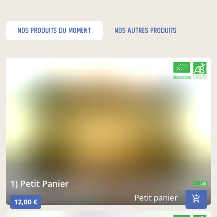
nos produits du moment
nos autres produits
CERTIFIÉ PAR FR-BIO-10
AGRICULTURE FRANCE
1) Petit Panier
CERTIFIÉ PAR FR-BIO-10
AGRICULTURE FRANCE
Petit panier
12,00 €