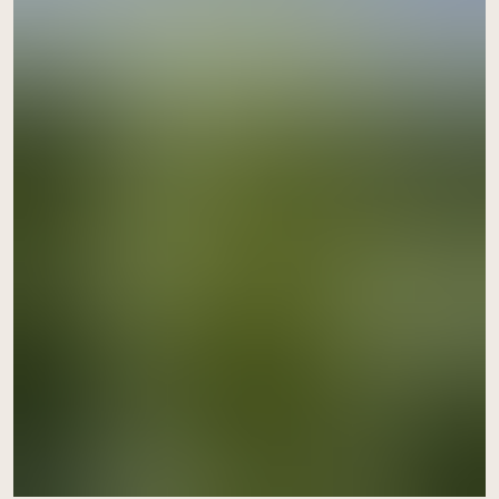
acheter ici
Relais de Paulx
jeudi à 16h00
à Paulx
le 27 août
acheter ici
Le jardin qui sème
vendredi à 17h00
à Saint-Lumine-de-Coutais
le 28 août
acheter ici
Relais de Saint-Herblain
jeudi à 18h00
à Saint-Herblain
le 3 septembre
acheter ici