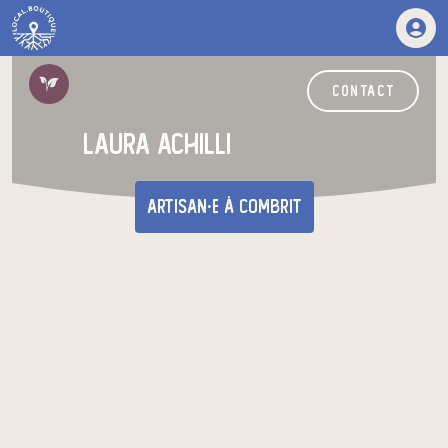
contact
laura achilli
artisan·e
à Combrit