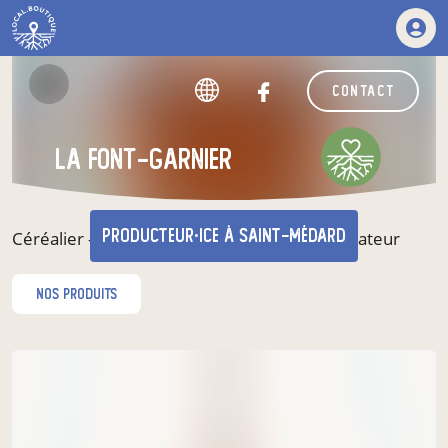
contact
La Font-Garnier
producteur·ice
à Saint-Médard
Céréalier - Producteur Récoltant - Transformateur
nos produits