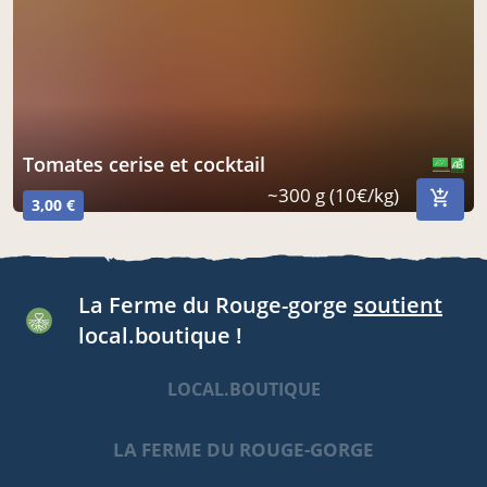
tomates cerise et cocktail
CERTIFIÉ PAR FR-BIO-10
AGRICULTURE FRANCE
~300 g (10€/kg)
3,00 €
La Ferme du Rouge-gorge
soutient
local.boutique !
LOCAL.BOUTIQUE
LA FERME DU ROUGE-GORGE