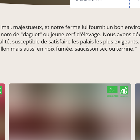
animal, majestueux, et notre ferme lui fournit un bon env
 nom de "daguet" ou jeune cerf d'élevage. Nous avons déc
té, susceptible de satisfaire les palais les plus exigeants
lon mais aussi en noix fumée, saucisson sec ou terrine."
CERTIFIÉ PAR FR-BIO-01
AGRICULTURE FRANCE