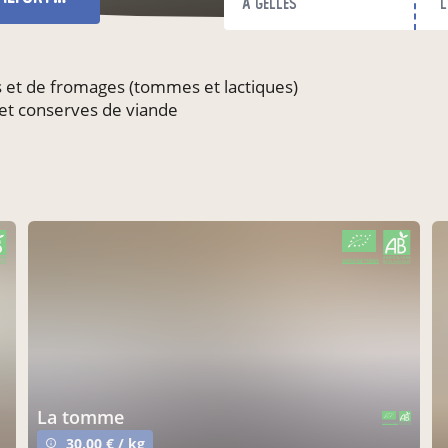
à Gelles
l
ts et de fromages (tommes et lactiques)
et conserves de viande
CERTIFIÉ PAR FR-BIO-01
AGRICULTURE FRANCE
la tomme
CERTIFIÉ PAR FR-BIO-01
AGRICULTURE FRANCE
30,00 € / kg
info_outline