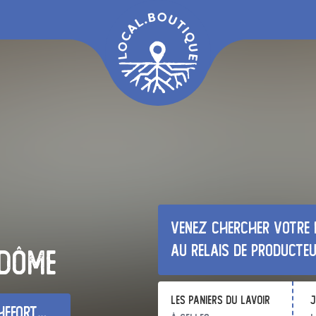
Venez chercher votre 
au relais de producte
 dôme
Les Paniers du Lavoir
j
t-Montagne