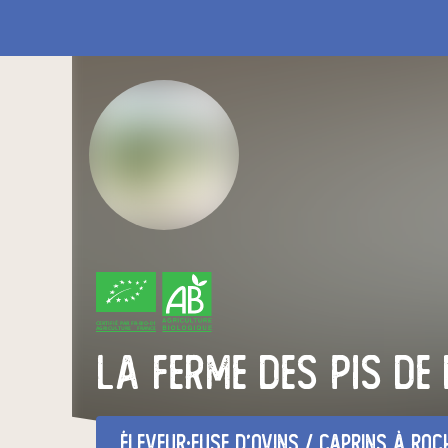
CERTIFIÉ PAR FR-BIO-01
AGRICULTURE FRANCE
La ferme des pis de
éleveur·euse d'ovins / caprins
à Rochefor