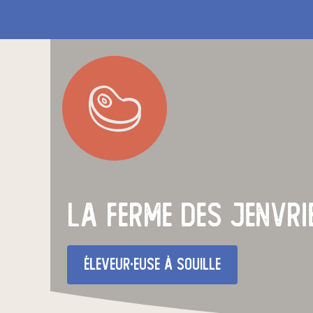
La Ferme des Jenvri
éleveur·euse
à souille