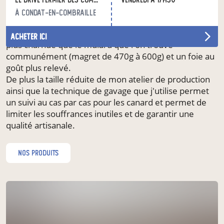
Ce qui me différencie notamment c'est la race que je
à Condat-en-Combraille
produis, en effet le canard de Barbarie est très rare
dans les ateliers de canard gras. Il a une carcasse bien
acheter ici
plus charnue que le mulard que l'on trouve
communément (magret de 470g à 600g) et un foie au
goût plus relevé.
De plus la taille réduite de mon atelier de production
ainsi que la technique de gavage que j'utilise permet
un suivi au cas par cas pour les canard et permet de
limiter les souffrances inutiles et de garantir une
qualité artisanale.
nos produits