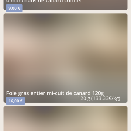
4 manchons de canard confits
9,00 €
foie gras entier mi-cuit de canard 120g
120 g (133.33€/kg)
16,00 €