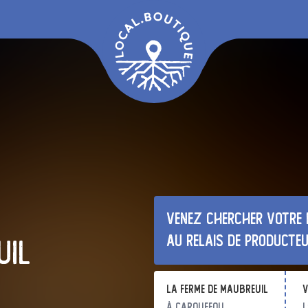
Venez chercher votre 
au relais de producte
uil
la ferme de maubreuil
v
à Carquefou
l