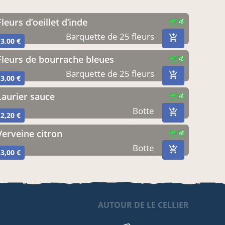
Fleurs d’oeillet d’inde
CERTIFIÉ PAR
AGRICULTURE FRANCE
Barquette de 25 fleurs
3,00 €
Fleurs de bourrache bleues
CERTIFIÉ PAR
AGRICULTURE FRANCE
Barquette de 25 fleurs
3,00 €
Laurier sauce
CERTIFIÉ PAR
AGRICULTURE FRANCE
Botte
2,20 €
Verveine citron
CERTIFIÉ PAR
AGRICULTURE FRANCE
Botte
3,00 €
AUTOUR DE LE CELLIER