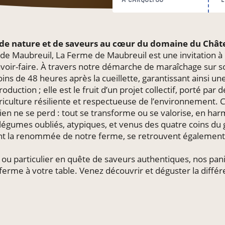
 de nature et de saveurs au cœur du domaine du Châ
 Maubreuil, La Ferme de Maubreuil est une invitation à r
voir-faire. À travers notre démarche de maraîchage sur so
oins de 48 heures après la cueillette, garantissant ainsi u
duction ; elle est le fruit d’un projet collectif, porté par
riculture résiliente et respectueuse de l’environnement. 
rien ne se perd : tout se transforme ou se valorise, en ha
gumes oubliés, atypiques, et venus des quatre coins du globe
ont la renommée de notre ferme, se retrouvent également
 ou particulier en quête de saveurs authentiques, nos pa
ferme à votre table. Venez découvrir et déguster la différ