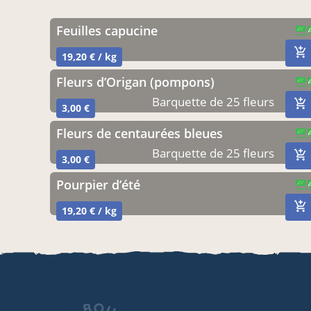
Feuilles capucine
CERTIFIÉ PAR
AGRICULTURE FRANCE
19,20 € / kg
Fleurs d’Origan (pompons)
CERTIFIÉ PAR
AGRICULTURE FRANCE
Barquette de 25 fleurs
3,00 €
Fleurs de centaurées bleues
CERTIFIÉ PAR
AGRICULTURE FRANCE
Barquette de 25 fleurs
3,00 €
Pourpier d’été
CERTIFIÉ PAR
AGRICULTURE FRANCE
19,20 € / kg