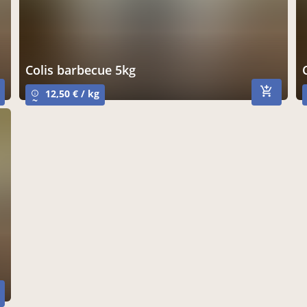
colis barbecue 5kg
12,50 € / kg
info_outline
~