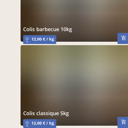
colis barbecue 10kg
12,00 € / kg
info_outline
~
colis classique 5kg
12,00 € / kg
info_outline
~