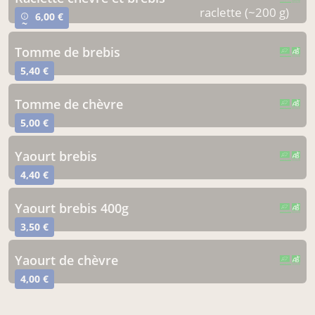
CERTIFIÉ PAR FR-BIO-01
AGRICULTURE FRANCE
raclette (~200 g)
6,00 €
info_outline
~
tomme de brebis
CERTIFIÉ PAR FR-BIO-01
AGRICULTURE FRANCE
5,40 €
tomme de chèvre
CERTIFIÉ PAR FR-BIO-01
AGRICULTURE FRANCE
5,00 €
yaourt brebis
CERTIFIÉ PAR FR-BIO-01
AGRICULTURE FRANCE
4,40 €
yaourt brebis 400g
CERTIFIÉ PAR FR-BIO-01
AGRICULTURE FRANCE
3,50 €
yaourt de chèvre
CERTIFIÉ PAR FR-BIO-01
AGRICULTURE FRANCE
4,00 €