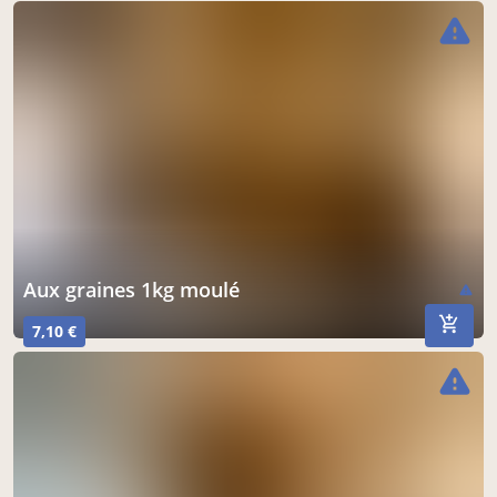
warning
aux graines 1kg moulé
warning
7,10 €
warning