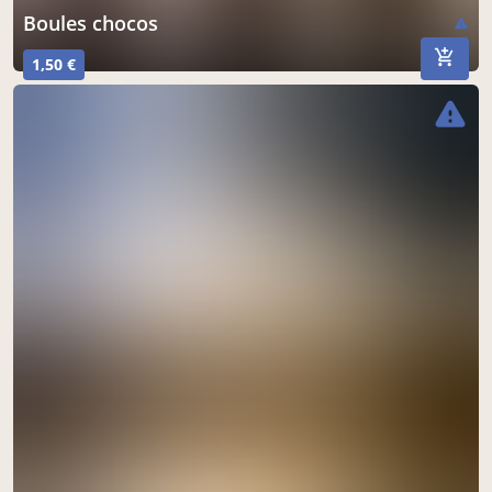
Boules chocos
warning
1,50 €
warning