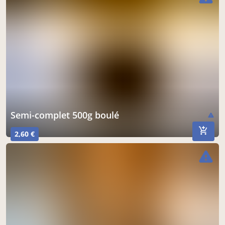
Semi-complet 500g boulé
warning
2,60 €
warning