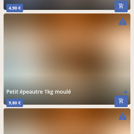
4,90 €
warning
petit épeautre 1kg moulé
warning
9,80 €
warning