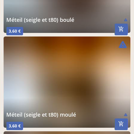
méteil (seigle et t80) boulé
warning
3,60 €
warning
méteil (seigle et t80) moulé
warning
3,60 €