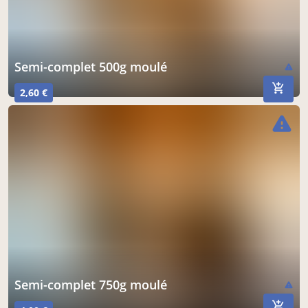
Semi-complet 500g moulé
warning
2,60 €
warning
Semi-complet 750g moulé
warning