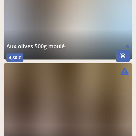
Aux olives 500g moulé
warning
4,80 €
warning