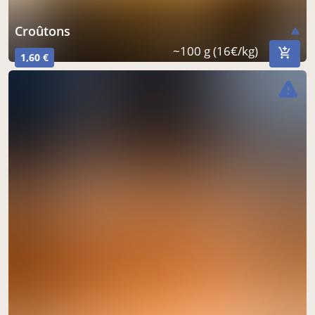
Croûtons
warning
~100 g (16€/kg)
1,60 €
warning