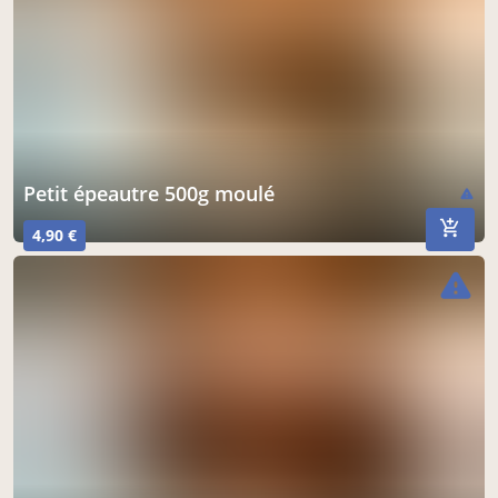
petit épeautre 500g moulé
warning
4,90 €
warning