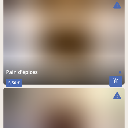
warning
Pain d'épices
warning
5,50 €
warning