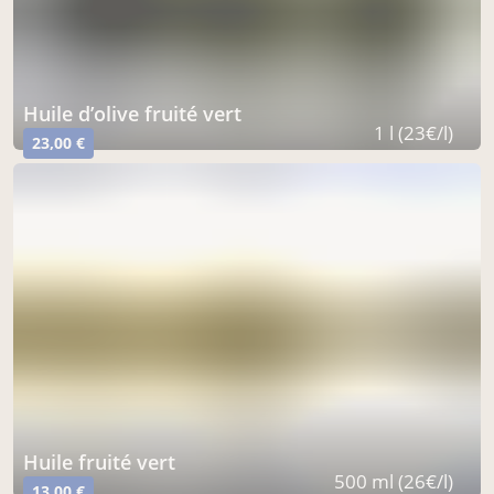
huile d’olive fruité vert
1 l (23€/l)
23,00 €
huile fruité vert
500 ml (26€/l)
13,00 €