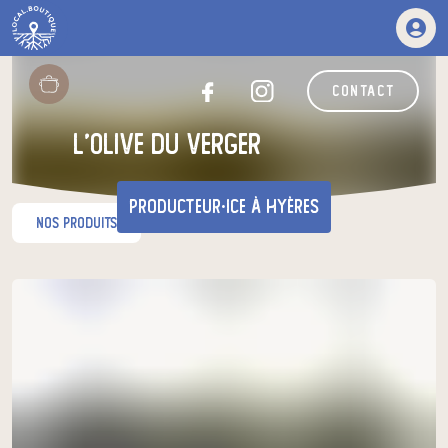
contact
l'olive du verger
producteur·ice
à Hyères
nos produits