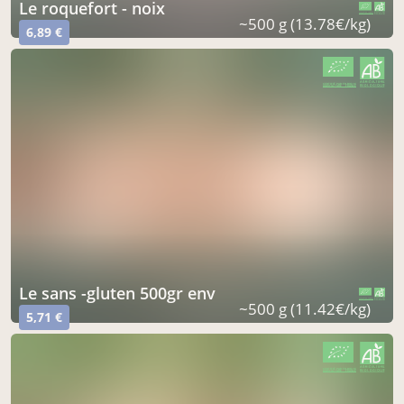
le roquefort - noix
CERTIFIÉ PAR FR-BIO-16
AGRICULTURE FRANCE
~500 g (13.78€/kg)
6,89 €
CERTIFIÉ PAR FR-BIO-16
AGRICULTURE FRANCE
le sans -gluten 500gr env
CERTIFIÉ PAR FR-BIO-16
AGRICULTURE FRANCE
~500 g (11.42€/kg)
5,71 €
CERTIFIÉ PAR FR-BIO-16
AGRICULTURE FRANCE