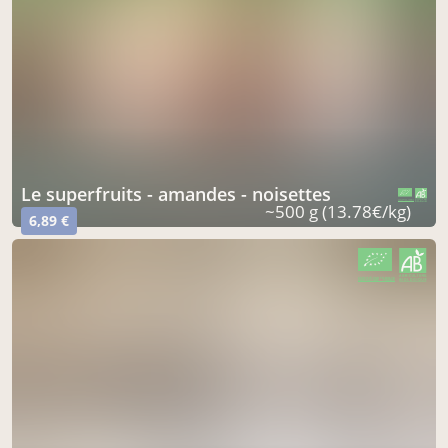
le superfruits - amandes - noisettes
CERTIFIÉ PAR FR-BIO-16
AGRICULTURE FRANCE
~500 g (13.78€/kg)
6,89 €
CERTIFIÉ PAR FR-BIO-16
AGRICULTURE FRANCE