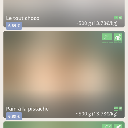
Le tout choco
CERTIFIÉ PAR FR-BIO-16
AGRICULTURE FRANCE
~500 g (13.78€/kg)
6,89 €
CERTIFIÉ PAR FR-BIO-16
AGRICULTURE FRANCE
Pain à la pistache
CERTIFIÉ PAR FR-BIO-16
AGRICULTURE FRANCE
~500 g (13.78€/kg)
6,89 €