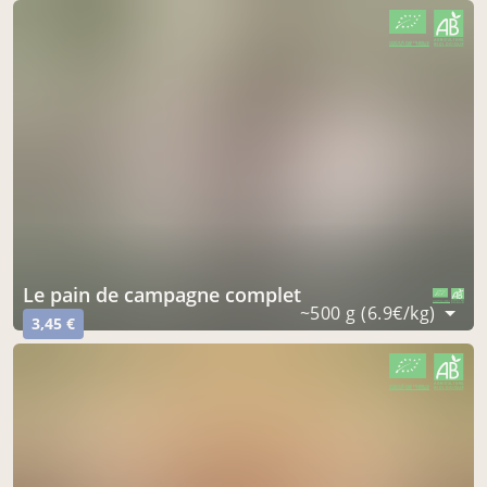
CERTIFIÉ PAR FR-BIO-16
AGRICULTURE FRANCE
le pain de campagne complet
CERTIFIÉ PAR FR-BIO-16
AGRICULTURE FRANCE
~500 g (6.9€/kg)
3,45 €
CERTIFIÉ PAR FR-BIO-16
AGRICULTURE FRANCE