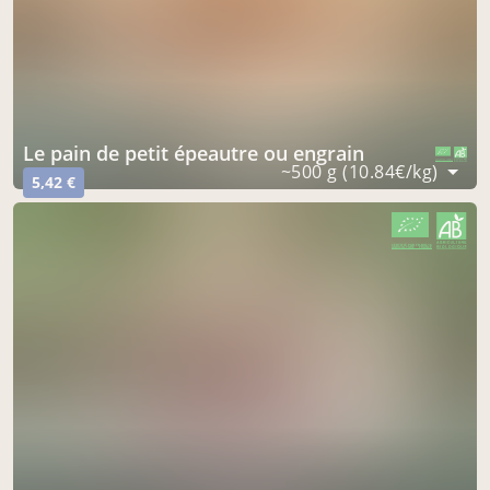
le pain de petit épeautre ou engrain
CERTIFIÉ PAR FR-BIO-16
AGRICULTURE FRANCE
~500 g (10.84€/kg)
5,42 €
CERTIFIÉ PAR FR-BIO-16
AGRICULTURE FRANCE