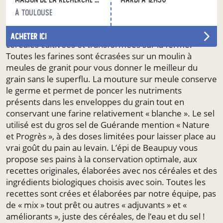
maîtrise la totalité de la chaîne alimentaire, ce qui vous
à Toulouse
garantit la plus grande traçabilité possible. Nous vous
proposons une gamme de pain produits à partir des
acheter ici
céréales cultivées et transformées sur la ferme.
Toutes les farines sont écrasées sur un moulin à
meules de granit pour vous donner le meilleur du
grain sans le superflu. La mouture sur meule conserve
le germe et permet de poncer les nutriments
présents dans les enveloppes du grain tout en
conservant une farine relativement « blanche ». Le sel
utilisé est du gros sel de Guérande mention « Nature
et Progrès », à des doses limitées pour laisser place au
vrai goût du pain au levain. L’épi de Beaupuy vous
propose ses pains à la conservation optimale, aux
recettes originales, élaborées avec nos céréales et des
ingrédients biologiques choisis avec soin. Toutes les
recettes sont crées et élaborées par notre équipe, pas
de « mix » tout prêt ou autres « adjuvants » et «
améliorants », juste des céréales, de l’eau et du sel !