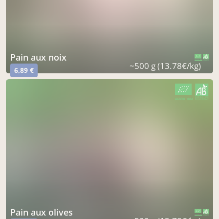
pain aux noix
CERTIFIÉ PAR FR-BIO-16
AGRICULTURE FRANCE
~500 g (13.78€/kg)
6,89 €
CERTIFIÉ PAR FR-BIO-16
AGRICULTURE FRANCE
pain aux olives
CERTIFIÉ PAR FR-BIO-16
AGRICULTURE FRANCE