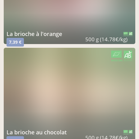
la brioche à l'orange
CERTIFIÉ PAR FR-BIO-16
AGRICULTURE FRANCE
500 g (14.78€/kg)
7,39 €
CERTIFIÉ PAR FR-BIO-16
AGRICULTURE FRANCE
la brioche au chocolat
CERTIFIÉ PAR FR-BIO-16
AGRICULTURE FRANCE
500 g (14.78€/kg)