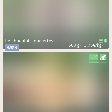
le chocolat - noisettes
CERTIFIÉ PAR FR-BIO-16
AGRICULTURE FRANCE
~500 g (13.78€/kg)
6,89 €
CERTIFIÉ PAR FR-BIO-16
AGRICULTURE FRANCE