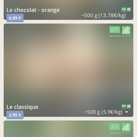
le chocolat - orange
CERTIFIÉ PAR FR-BIO-16
AGRICULTURE FRANCE
~500 g (13.78€/kg)
6,89 €
CERTIFIÉ PAR FR-BIO-16
AGRICULTURE FRANCE
le classique
CERTIFIÉ PAR FR-BIO-16
AGRICULTURE FRANCE
~500 g (5.9€/kg)
2,95 €
CERTIFIÉ PAR FR-BIO-16
AGRICULTURE FRANCE