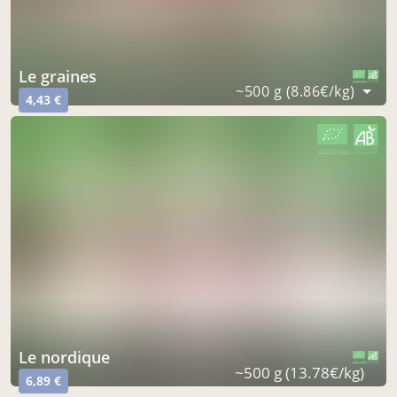
le graines
CERTIFIÉ PAR FR-BIO-16
AGRICULTURE FRANCE
~500 g (8.86€/kg)
4,43 €
CERTIFIÉ PAR FR-BIO-16
AGRICULTURE FRANCE
le nordique
CERTIFIÉ PAR FR-BIO-16
AGRICULTURE FRANCE
~500 g (13.78€/kg)
6,89 €