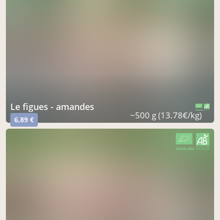
le figues - amandes
CERTIFIÉ PAR FR-BIO-16
AGRICULTURE FRANCE
~500 g (13.78€/kg)
6,89 €
CERTIFIÉ PAR FR-BIO-16
AGRICULTURE FRANCE