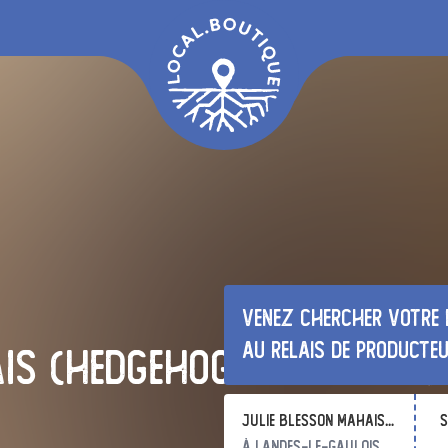
Venez chercher votre 
au relais de producte
is (hedgehog & thistle)
Julie BLESSON MAHAIS (HEDGEHOG & THISTLE)
s
à Landes-le-Gaulois