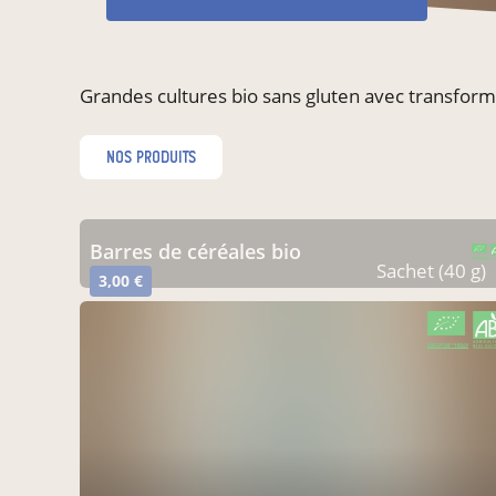
Grandes cultures bio sans gluten avec transformat
nos produits
barres de céréales bio
CERTIFIÉ PAR FR-BIO-10
AGRICULTURE FRANCE
Sachet (40 g)
3,00 €
CERTIFIÉ PAR FR-BIO-10
AGRICULTURE FRANCE