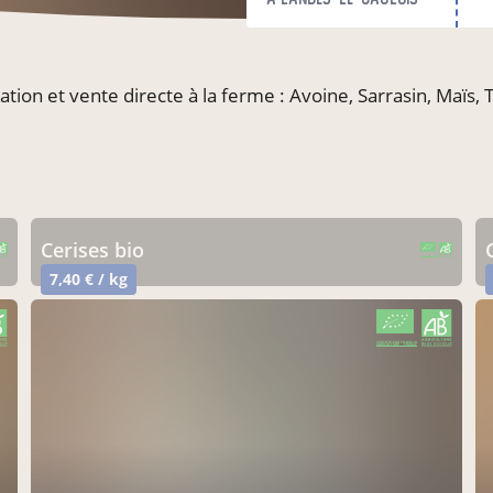
ion et vente directe à la ferme : Avoine, Sarrasin, Maïs, 
cerises bio
CERTIFIÉ PAR FR-BIO-10
AGRICULTURE FRANCE
7,40 € / kg
CERTIFIÉ PAR FR-BIO-10
AGRICULTURE FRANCE