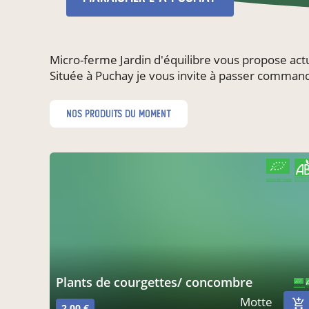
Micro-ferme Jardin d'équilibre vous propose act
Située à Puchay je vous invite à passer command
nos produits du moment
CERTIFIÉ PAR FR-BIO-01
AGRICULTURE FRANCE
plants de courgettes/ concombre
CERTIFIÉ PAR FR-BIO-01
AGRICULTURE FRANCE
Motte
2,00 €