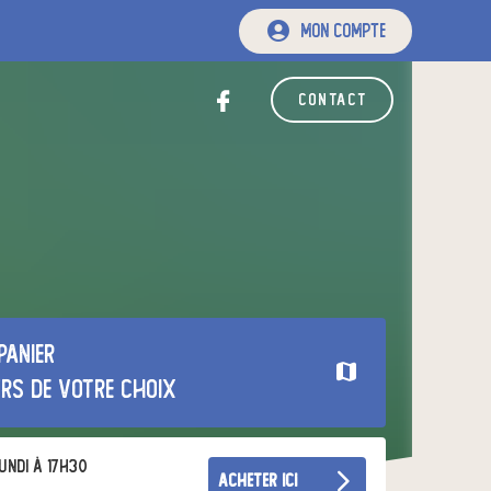
mon compte
contact
panier
urs de votre choix
undi à 17h30
acheter ici