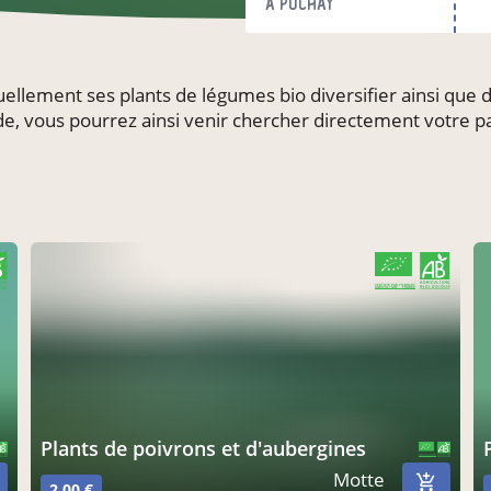
à Puchay
uellement ses plants de légumes bio diversifier ainsi qu
e, vous pourrez ainsi venir chercher directement votre p
CERTIFIÉ PAR FR-BIO-01
AGRICULTURE FRANCE
plants de poivrons et d'aubergines
CERTIFIÉ PAR FR-BIO-01
AGRICULTURE FRANCE
Motte
2,00 €