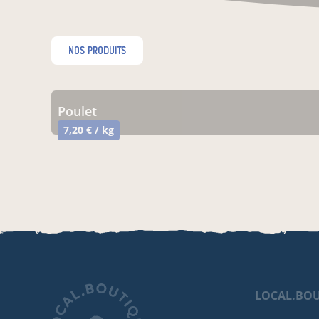
nos produits
poulet
7,20 € / kg
LOCAL.BO