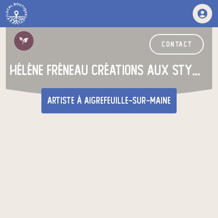
contact
Hélène Fréneau Créations aux stylos billes
artiste
à Aigrefeuille-sur-Maine