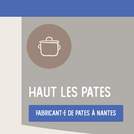
haut les pates
fabricant·e de pates
à Nantes