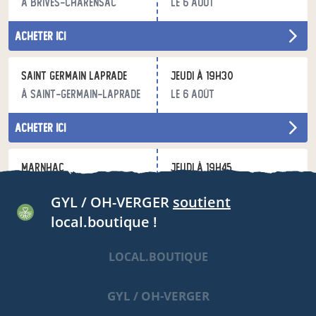
à Brives-Charensac
le 6 août
acheter ici
Saint Germain Laprade
jeudi à 19h30
à Saint-Germain-Laprade
le 6 août
acheter ici
Marnhac
jeudi à 19h45
à Saint-Germain-Laprade
le 6 août
GYL / OH-VERGER
soutient
local.boutique !
acheter ici
LOCAL.BOUTIQUE
Chadron
jeudi à 18h15
à Chadron
le 6 août
GYL / OH-VERGER
acheter ici