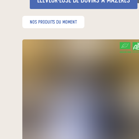
éleveur·euse de bovins
à Mazères
nos produits du moment
CERTIFIÉ PAR FR-BIO-01
AGRICULTURE FRANCE