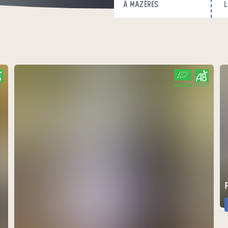
à Mazères
l
CERTIFIÉ PAR FR-BIO-01
AGRICULTURE FRANCE