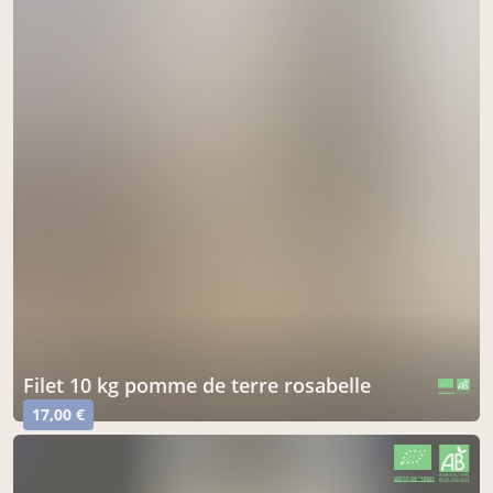
Filet 10 kg pomme de terre rosabelle
CERTIFIÉ PAR FR-BIO-01
AGRICULTURE FRANCE
17,00 €
CERTIFIÉ PAR FR-BIO-01
AGRICULTURE FRANCE