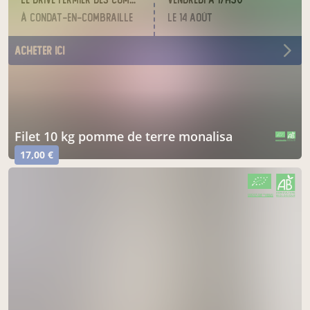
à Condat-en-Combraille
le 14 août
acheter ici
filet 10 kg pomme de terre monalisa
CERTIFIÉ PAR FR-BIO-01
AGRICULTURE FRANCE
17,00 €
CERTIFIÉ PAR FR-BIO-01
AGRICULTURE FRANCE