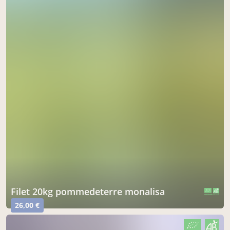
filet 20kg pommedeterre monalisa
CERTIFIÉ PAR FR-BIO-01
AGRICULTURE FRANCE
26,00 €