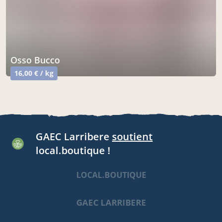
Osso Bucco
16,00 € / kg
GAEC Larribere
soutient
local.boutique !
LOCAL.BOUTIQUE
GAEC LARRIBERE