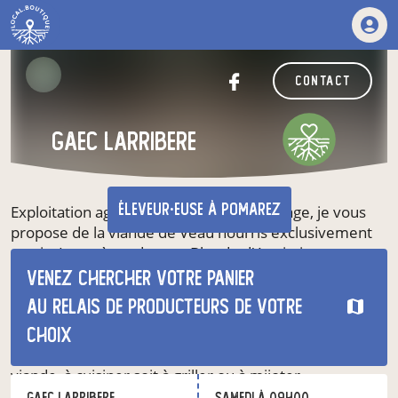
contact
GAEC Larribere
éleveur·euse
à Pomarez
Exploitation agricole en polyculture élevage, je vous
propose de la viande de Veau nourris exclusivement
au pis. Les mères de race Blonde d'Aquitaine et
Limousines sont élevées à l'herbe, au maïs et au foin
Venez chercher votre panier
produis sur nos terres. L'alimentation du troupeau
au relais de producteurs de votre
confère à la viande un goût et une tendreté
exceptionnelle.
choix
Vous trouverez un colis avec divers morceaux de
viande, à cuisiner soit à griller ou à mijoter.
GAEC Larribere
samedi à 09h00