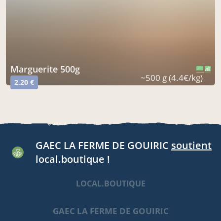
marguerite 500g
CERTIFIÉ PAR FR-BIO-10
AGRICULTURE FRANCE
~500 g (4.4€/kg)
2,20 €
GAEC LA FERME DE GOUIRIC
soutient
local.boutique !
LOCAL.BOUTIQUE
GAEC LA FERME DE GOUIRIC