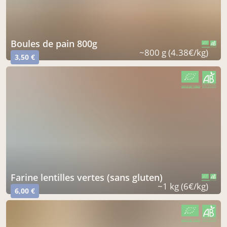
boules de pain 800g
CERTIFIÉ PAR FR-BIO-10
AGRICULTURE FRANCE
~800 g (4.38€/kg)
3,50 €
CERTIFIÉ PAR FR-BIO-10
AGRICULTURE FRANCE
farine lentilles vertes (sans gluten)
CERTIFIÉ PAR FR-BIO-10
AGRICULTURE FRANCE
~1 kg (6€/kg)
6,00 €
CERTIFIÉ PAR FR-BIO-10
AGRICULTURE FRANCE