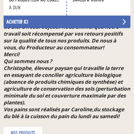
exploitation. A partir de certaines de nos céréales,
à Dun
toutes moulues à l’ancienne à la meule de pierre
par nos soins, nous réalisons nos propres farines
acheter ici
de Blé. Un seul objectif nous anime: que notre
travail soit récompensé par vos retours positifs
sur la qualité de tous nos produits. De nous à
vous, du Producteur au consommateur!
Merci!
Qui sommes nous ?
Christophe, éleveur paysan qui travaille la terre
en essayant de concilier agriculture biologique
(absence de produits chimiques de synthèse) et
agriculture de conservation des sols (perturbation
minimale du sol et couverture maximale par des
plantes).
Vos pains sont réalisés par Caroline,du stockage
du blé à la cuisson du pain du lundi au samedi!
nos produits