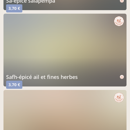
sa-épicé salapempa
3,70 €
safh-épicé ail et fines herbes
3,70 €