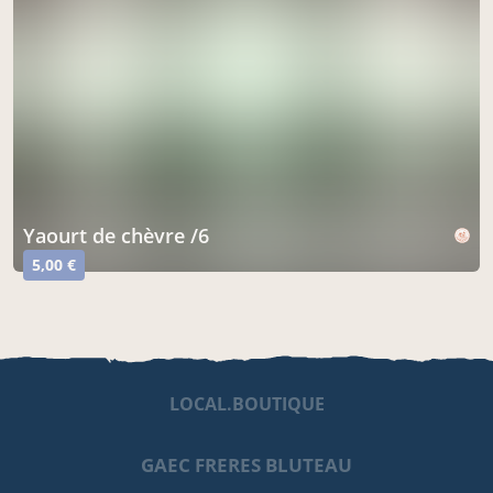
yaourt de chèvre /6
5,00 €
LOCAL.BOUTIQUE
GAEC FRERES BLUTEAU