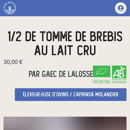
1/2 de tomme de brebis
au lait cru
30,00 €
par
GAEC DE LALOSSE
CERTIFIÉ PAR FR-BIO-01
AGRICULTURE FRANCE
éleveur·euse d'ovins / caprins
à Molandier