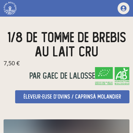
1/8 de tomme de brebis
au lait cru
7,50 €
par
GAEC DE LALOSSE
CERTIFIÉ PAR FR-BIO-01
AGRICULTURE FRANCE
éleveur·euse d'ovins / caprins
à Molandier