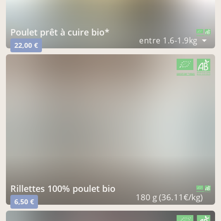
poulet prêt à cuire bio*
CERTIFIÉ PAR FR-BIO-01
AGRICULTURE FRANCE
entre 1.6-1.9kg
22,00 €
CERTIFIÉ PAR FR-BIO-01
AGRICULTURE FRANCE
rillettes 100% poulet bio
CERTIFIÉ PAR FR-BIO-01
AGRICULTURE FRANCE
180 g (36.11€/kg)
6,50 €