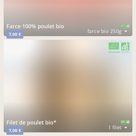
farce 100% poulet bio
CERTIFIÉ PAR FR-BIO-01
AGRICULTURE FRANCE
farce bio 250g
7,00 €
CERTIFIÉ PAR FR-BIO-01
AGRICULTURE FRANCE
filet de poulet bio*
CERTIFIÉ PAR FR-BIO-01
AGRICULTURE FRANCE
1 filet
7,00 €