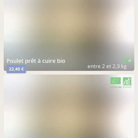
poulet prêt à cuire bio
CERTIFIÉ PAR FR-BIO-01
AGRICULTURE FRANCE
entre 2 et 2,3 kg
22,40 €
CERTIFIÉ PAR FR-BIO-01
AGRICULTURE FRANCE