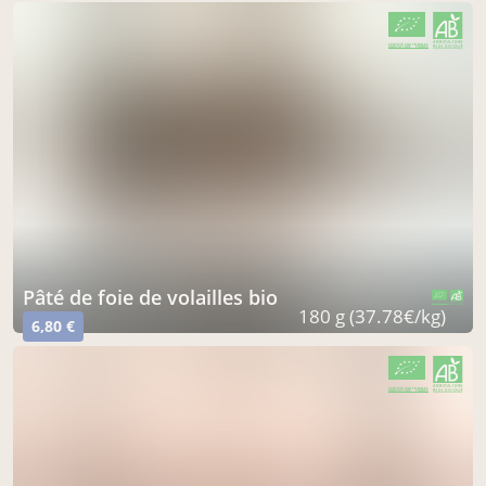
CERTIFIÉ PAR FR-BIO-01
AGRICULTURE FRANCE
pâté de foie de volailles bio
CERTIFIÉ PAR FR-BIO-01
AGRICULTURE FRANCE
180 g (37.78€/kg)
6,80 €
CERTIFIÉ PAR FR-BIO-01
AGRICULTURE FRANCE