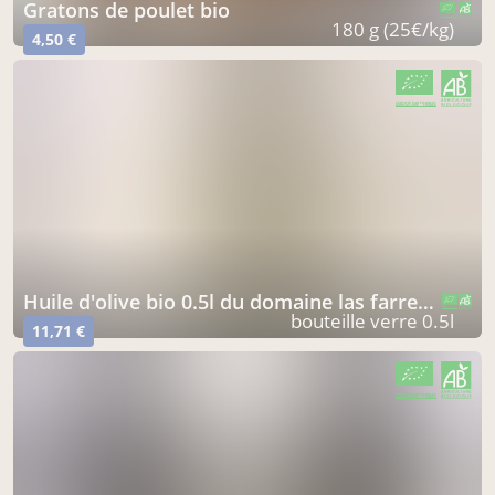
gratons de poulet bio
CERTIFIÉ PAR FR-BIO-01
AGRICULTURE FRANCE
180 g (25€/kg)
4,50 €
CERTIFIÉ PAR FR-BIO-01
AGRICULTURE FRANCE
huile d'olive bio 0.5l du domaine las farreres (pyrénées-orientales¨)
CERTIFIÉ PAR FR-BIO-01
AGRICULTURE FRANCE
bouteille verre 0.5l
11,71 €
CERTIFIÉ PAR FR-BIO-01
AGRICULTURE FRANCE