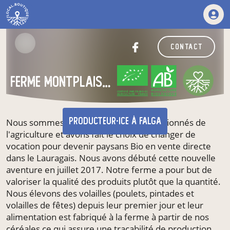
contact
ferme montplaisir bio
CERTIFIÉ PAR FR-BIO-01
AGRICULTURE FRANCE
producteur·ice
à Falga
Nous sommes Hélène et Jérôme, 2 passionnés de
l'agriculture et avons fait le choix de changer de
vocation pour devenir paysans Bio en vente directe
dans le Lauragais. Nous avons débuté cette nouvelle
aventure en juillet 2017. Notre ferme a pour but de
valoriser la qualité des produits plutôt que la quantité.
Nous élevons des volailles (poulets, pintades et
volailles de fêtes) depuis leur premier jour et leur
alimentation est fabriqué à la ferme à partir de nos
céréales ce qui assure une traçabilité de production.