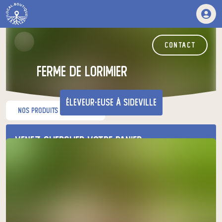
contact
ferme de lorimier
éleveur·euse
à Sideville
nos produits du moment
Venez chercher votre panier
au relais de producteurs de votre
choix
ferme de lorimier
mercredi à 09h00
à Sideville
le 12 août