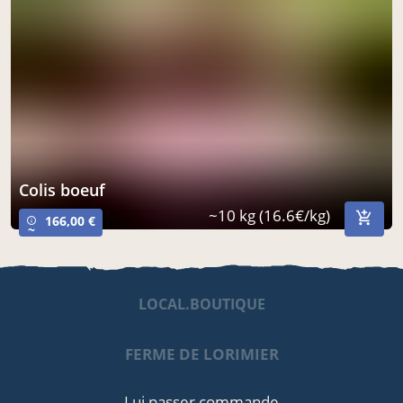
acheter ici
Colis boeuf
~10 kg (16.6€/kg)
166,00 €
info_outline
~
LOCAL.BOUTIQUE
FERME DE LORIMIER
Lui passer commande