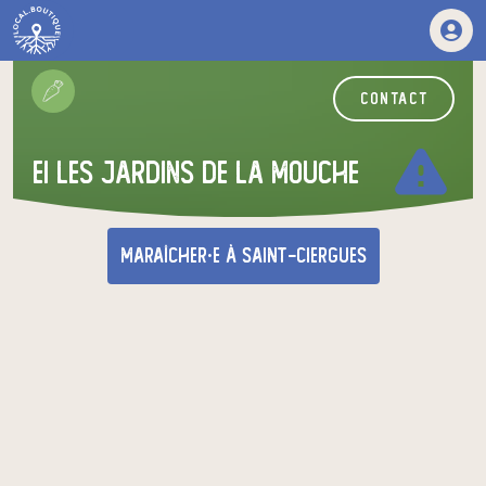
contact
warning
EI Les Jardins de la Mouche
maraîcher·e
à Saint-Ciergues