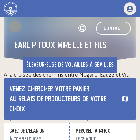
contact
earl pitoux mireille et fils
éleveur·euse de volailles
à Séailles
A la croisée des chemins entre Nogaro, Eauze et Vic
Fezensac, c’est à 11km du berceau de d’Artagnan en
Venez chercher votre panier
crête de colline, face aux Pyrénées, que nous réalisons
notre production.
au relais de producteurs de votre
La Maison Pitoux, producteur de Foie Gras s’inscrit
choix
depuis trois générations dans les traditions française
et plus précisément Gasconne. Depuis 1960, notre
famille transmet son savoir-faire aux nouvelles
GAEC de l'Elanion
mercredi à 14h00
générations.
à Comberouger
le 12 août