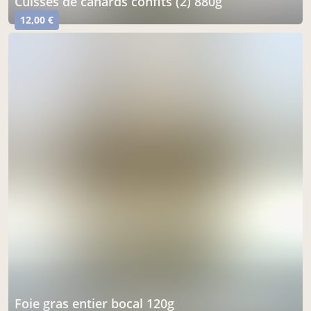
Cuisses de canards confits (2) 880g
12,00 €
foie gras entier bocal 120g