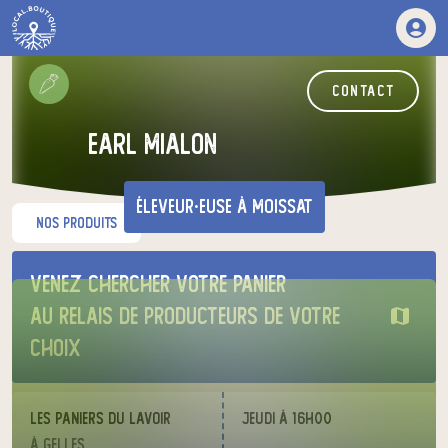
contact
earl mialon
éleveur·euse
à Moissat
nos produits
Venez chercher votre panier
au relais de producteurs de votre
choix
Les Paniers du Lavoir
jeudi à 16h00
à Gelles