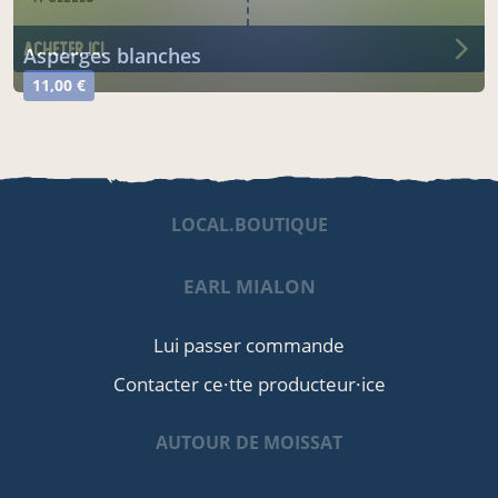
acheter ici
asperges blanches
11,00 €
LOCAL.BOUTIQUE
EARL MIALON
Lui passer commande
Contacter ce·tte producteur·ice
AUTOUR DE MOISSAT