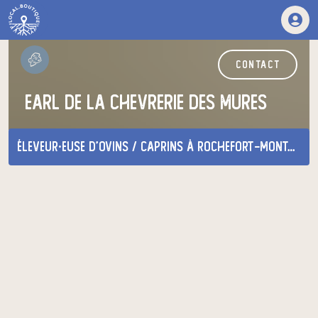
contact
earl de la chevrerie des mures
éleveur·euse d'ovins / caprins
à Rochefort-Montagne