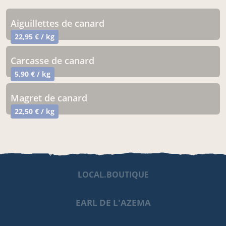
aiguillettes de canard
22,95 € / kg
carcasse de canard
5,90 € / kg
magret de canard
22,50 € / kg
LOCAL.BOUTIQUE
EARL DE L'AZEMA