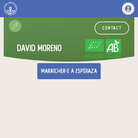
contact
david moreno
CERTIFIÉ PAR FR-BIO-01
AGRICULTURE FRANCE
maraîcher·e
à Espéraza