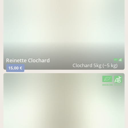
Reinette Clochard
CERTIFIÉ PAR FR-BIO-01
AGRICULTURE FRANCE
Clochard 5kg (~5 kg)
15,00 €
CERTIFIÉ PAR FR-BIO-01
AGRICULTURE FRANCE