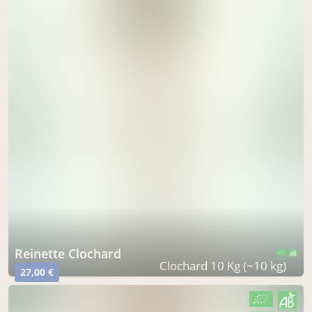
Reinette Clochard
CERTIFIÉ PAR FR-BIO-01
AGRICULTURE FRANCE
Clochard 10 Kg (~10 kg)
27,00 €