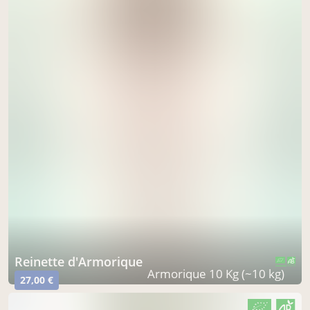
Reinette d'Armorique
CERTIFIÉ PAR FR-BIO-01
AGRICULTURE FRANCE
Armorique 10 Kg (~10 kg)
27,00 €