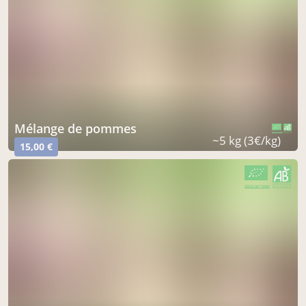
mélange de pommes
CERTIFIÉ PAR FR-BIO-01
AGRICULTURE FRANCE
~5 kg (3€/kg)
15,00 €
CERTIFIÉ PAR FR-BIO-01
AGRICULTURE FRANCE