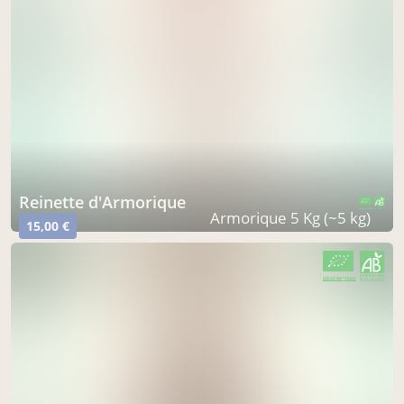
Reinette d'Armorique
CERTIFIÉ PAR FR-BIO-01
AGRICULTURE FRANCE
Armorique 5 Kg (~5 kg)
15,00 €
CERTIFIÉ PAR FR-BIO-01
AGRICULTURE FRANCE