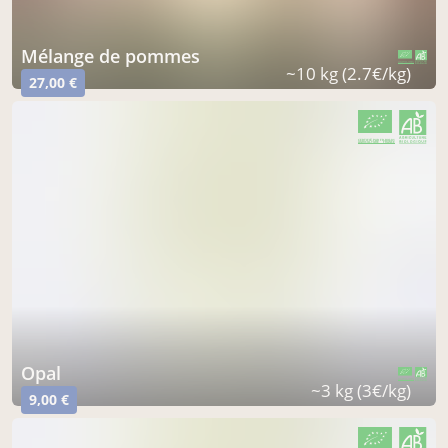
mélange de pommes
CERTIFIÉ PAR FR-BIO-01
AGRICULTURE FRANCE
~10 kg (2.7€/kg)
27,00 €
CERTIFIÉ PAR FR-BIO-01
AGRICULTURE FRANCE
opal
CERTIFIÉ PAR FR-BIO-01
AGRICULTURE FRANCE
~3 kg (3€/kg)
9,00 €