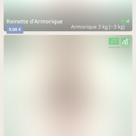
Reinette d'Armorique
CERTIFIÉ PAR FR-BIO-01
AGRICULTURE FRANCE
Armorique 3 kg (~3 kg)
9,00 €
CERTIFIÉ PAR FR-BIO-01
AGRICULTURE FRANCE