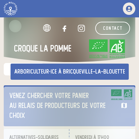
contact
Croque la Pomme
CERTIFIÉ PAR FR-BIO-01
AGRICULTURE FRANCE
nos produits
arboriculteur·ice
à Bricqueville-la-Blouette
Venez chercher votre panier
CERTIFIÉ PAR FR-BIO-01
AGRICULTURE FRANCE
au relais de producteurs de votre
choix
Alternatives-Solidaires
vendredi à 17h00