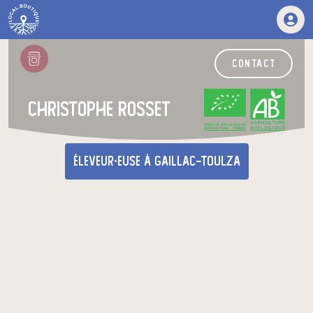
contact
christophe rosset
CERTIFIÉ PAR FR-BIO-01
AGRICULTURE FRANCE
éleveur·euse
à Gaillac-Toulza