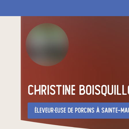
christine boisquill
éleveur·euse de porcins
à Sainte-Maure-de