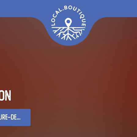
on
-Touraine