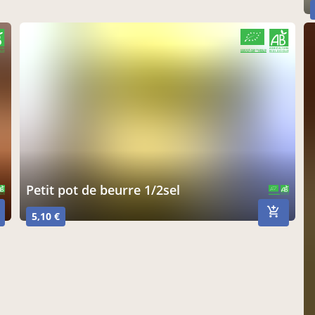
CERTIFIÉ PAR FR-BIO-10
AGRICULTURE FRANCE
Petit pot de beurre 1/2sel
CERTIFIÉ PAR FR-BIO-10
AGRICULTURE FRANCE
5,10 €