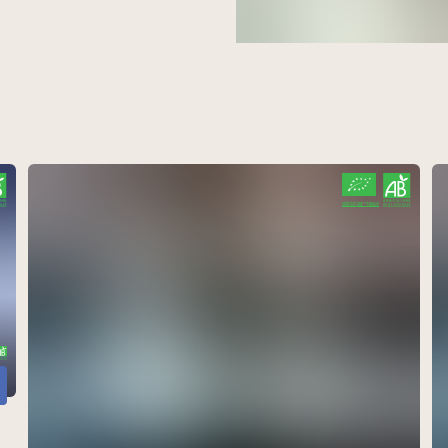
Garden Partie à Rennes
v
à Rennes
l
Chèvrerie de la Poterie
v
à Dingé
l
CERTIFIÉ PAR FR-BIO-10
AGRICULTURE FRANCE
Relais de Saint-Domineuc
s
à Saint-Domineuc
l