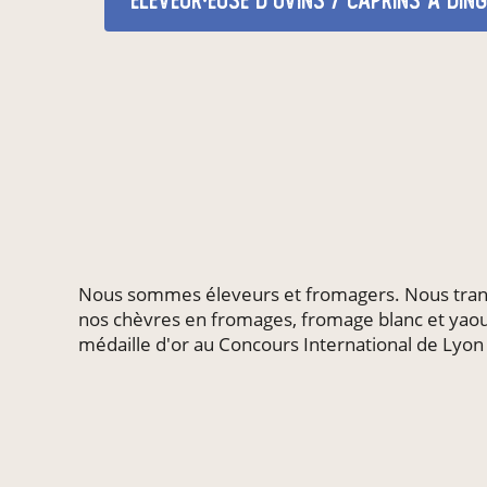
éleveur·euse d'ovins / caprins
à Ding
Nous sommes éleveurs et fromagers. Nous trans
nos chèvres en fromages, fromage blanc et yao
médaille d'or au Concours International de Lyon 