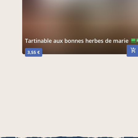
tartinable aux bonnes herbes de marie
CERTIFIÉ PAR FR-BIO-10
AGRICULTURE FRANCE
3,55 €