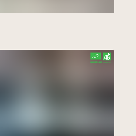
endredi à 16h30
acheter ici
e 14 août
endredi à 16h30
acheter ici
e 14 août
CERTIFIÉ PAR FR-BIO-10
AGRICULTURE FRANCE
amedi à 09h00
acheter ici
e 22 août