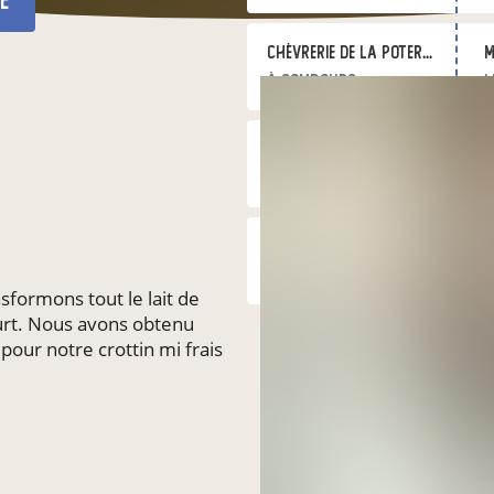
é
Chèvrerie de la Poterie au CPSA
m
à Combourg
l
Retrait au Lieu Jaune, Tinténiac
m
à Tinténiac
l
Retrait à la ferme Les Légumes du Grand Bois
m
à Québriac
l
formons tout le lait de
urt. Nous avons obtenu
Marché bio du Mail à Rennes
m
pour notre crottin mi frais
à Rennes
l
Marché bio de Bazouges
j
à Hédé-Bazouges
l