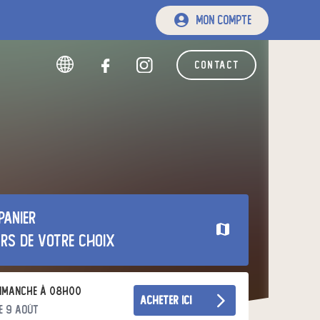
mon compte
contact
panier
urs de votre choix
imanche à 08h00
acheter ici
e 9 août