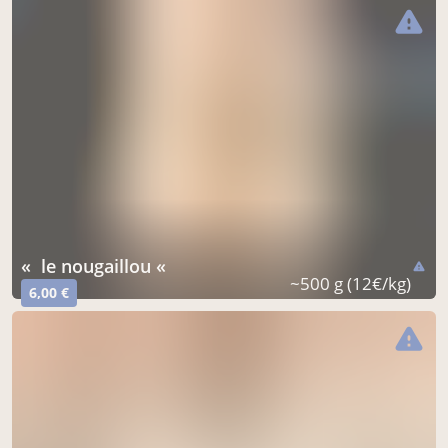
warning
« le nougaillou «
warning
~500 g (12€/kg)
6,00 €
warning