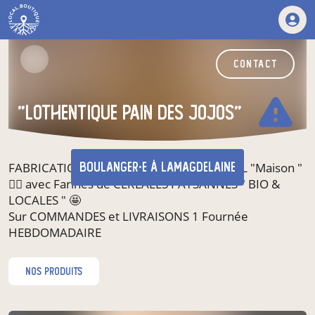
contact
warning
"LOThentique pain des jojos"
FABRICATION de Pains au LEVAIN NATUREL "Maison "
boulanger·e
à Lamagdelaine
👍🏽 avec Farines de CÉRÉALES PAYSANNES " BIO &
LOCALES " 🤩
Sur COMMANDES et LIVRAISONS 1 Fournée
HEBDOMADAIRE
nos produits