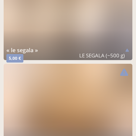
« le segala »
warning
LE SEGALA (~500 g)
5,00 €
warning