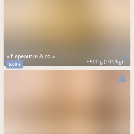
« l’ epeautre & co »
warning
~500 g (10€/kg)
5,00 €
warning