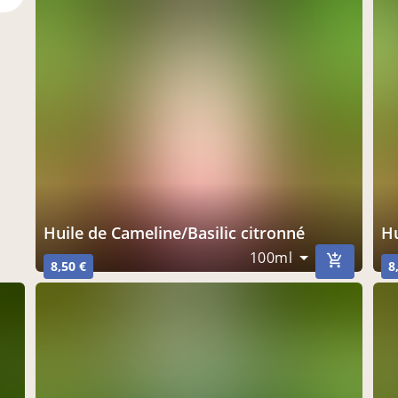
Huile de Cameline/Basilic citronné
100ml
8,50 €
8