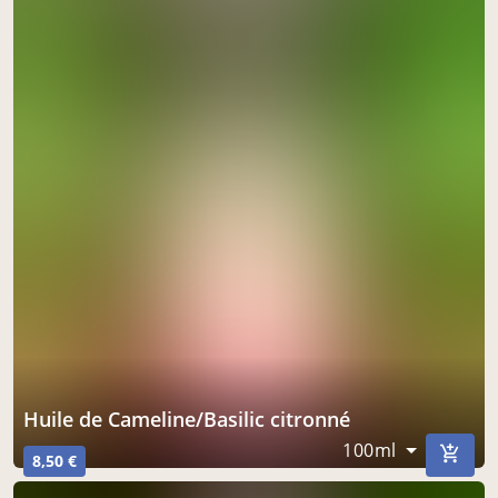
à Nailloux
le 31 août
acheter ici
Huile de Cameline/Basilic citronné
100ml
8,50 €