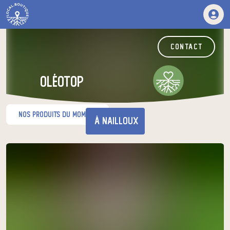
contact
OLÉOTOP
nos produits du moment
à Nailloux
Venez chercher votre panier
au relais de producteurs de votre
choix
OLÉOTOP
lundi à 17h00